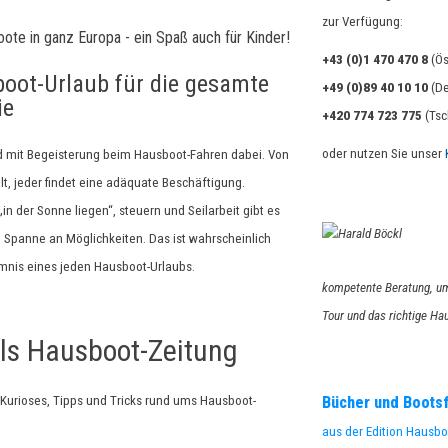
zur Verfügung:
+43 (0)1 470 470 8
(Ös
oot-Urlaub für die gesamte
+49 (0)89 40 10 10
(De
ie
+420 774 723 775
(Tsc
oder nutzen Sie unser
d mit Begeisterung beim Hausboot-Fahren dabei. Von
lt,
jeder findet eine adäquate Beschäftigung.
in der Sonne liegen“, steuern
und Seilarbeit gibt es
e Spanne an Möglichkeiten.
Das ist wahrscheinlich
mnis eines jeden Hausboot-Urlaubs.
kompetente Beratung, um
Tour und das richtige H
ls Hausboot-Zeitung
Bücher und Boots
 Kurioses, Tipps und Tricks rund ums Hausboot-
aus der Edition Hausbo