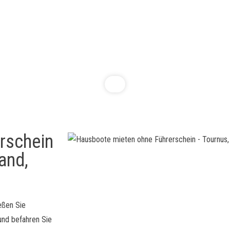
rschein
land,
eßen Sie
und befahren Sie