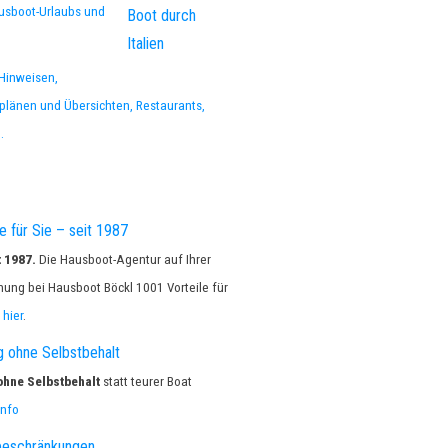
usboot-Urlaubs und
-Hinweisen,
plänen und Übersichten, Restaurants,
.
e für Sie – seit 1987​
 1987.
Die Hausboot-Agentur auf Ihrer
ung bei Hausboot Böckl 1001 Vorteile für
e
hier
.
 ohne Selbstbehalt​
ohne Selbstbehalt
statt teurer Boat
Info
beschränkungen