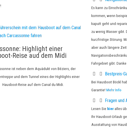
!
Es kann zu Einschränk
kommen, wenn beispiel
kaputt geht und repari
zu wenig Wasser gibt. D
kurzfristige Störung.
ssonne: Highlight einer
aber auch längere Zei
oot-Reise aud dem Midi
Navigationsbeschränku
Fahrgebiet gibt. Danke
ssonne ist neben dem Aquädukt von Béziers, der
Bestpreis-Ga
ntreppe und dem Tunnel eines der Highlights einer
Bei Hausboot Böckl hab
Hausboot-Reise auf dem Canal du Midi.
Garantie!
Mehr Info
Fragen und 
Lesen Sie
hier
alles ü
Ihr Hausboot-Urlaub ge
Ausstattung von Hausb