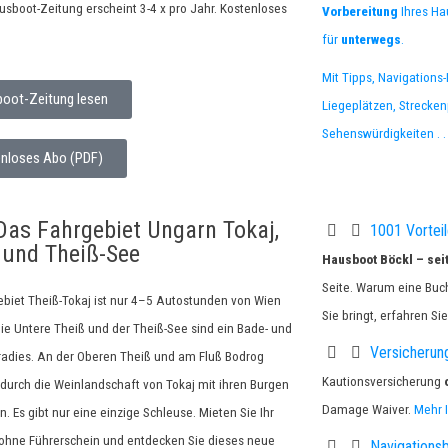
sboot-Zeitung erscheint 3-4 x pro Jahr. Kostenloses
Vorbereitung
Ihres Ha
für
unterwegs
.
Mit Tipps, Navigations
oot-Zeitung lesen
Liegeplätzen, Strecken
Sehenswürdigkeiten . . 
nloses Abo (PDF)
Das Fahrgebiet Ungarn Tokaj,
1001 Vorteil
 und Theiß-See
Hausboot Böckl – seit
Seite. Warum eine Buch
biet Theiß-Tokaj ist nur 4–5 Autostunden von Wien
Sie bringt, erfahren Si
Die Untere Theiß und der Theiß-See sind ein Bade- und
Versicherung
radies. An der Oberen Theiß und am Fluß Bodrog
Kautionsversicherung
durch die Weinlandschaft von Tokaj mit ihren Burgen
Damage Waiver.
Mehr 
n. Es gibt nur eine einzige Schleuse. Mieten Sie Ihr
ohne Führerschein und entdecken Sie dieses neue
Navigations