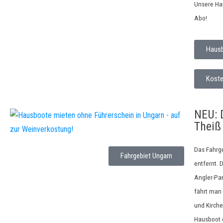
Unsere Hau
Abo!
Hausb
Koste
NEU: 
Theiß
Das Fahrge
Fahrgebiet Ungarn
entfernt. 
Angler-Pa
fährt man 
und Kirche
Hausboot 