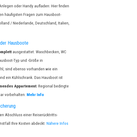
Anlegen oder Handy aufladen: Hier finden
den häufigsten Fragen zum Hausboot-
olland / Niederlande, Deutschland, Italien,
 der Hausboote
omplett
ausgestattet. Waschbecken, WC
ausboot-Typ und -Größe in
hl, sind ebenso vorhanden wie ein
nd ein Kühlschrank. Das Hausboot ist
mendes Appartement
. Regional bedingte
tar vorbehalten.
Mehr Info
icherung
n Abschluss einer Reiserücktritts-
nstfall Ihre Kosten abdeckt.
Nähere Infos