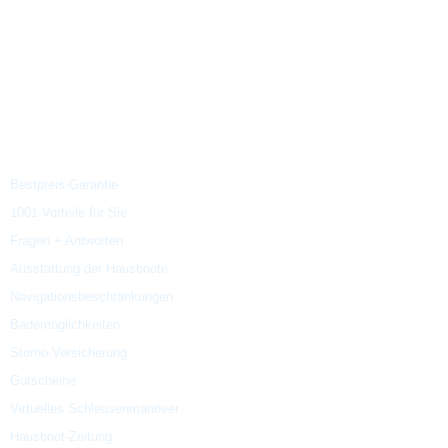
Österreich:
+43 (0)1 470 470 8
Deutschland:
+49 (0)89 40 10 10
Tschechien:
+420 774 723 775
Gut zu wissen
Bestpreis-Garantie
1001 Vorteile für Sie
Fragen + Antworten
Ausstattung der Hausboote
Navigationsbeschränkungen
Bademöglichkeiten
Storno-
Versicherung
Gutscheine
Virtuelles Schleusenmanöver
Hausboot-Zeitung