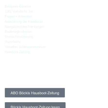
Bestpreis-Garantie
1001 Vorteile für Sie
Fragen + Antworten
Ausstattung der Hausboote
Navigationsbeschränkungen
Bademöglichkeiten
Storno-
Versicherung
Gutscheine
Virtuelles Schleusenmanöver
Hausboot-Zeitung
Böckls Hausboot-Zeitung
Kostenlose Hausboot-Zeitung (PDF) abonnieren (3-4 x jährlich,
Abmedlung jederzeit möglich)
ABO Böckls Hausboot-Zeitung
Böckls Hausboot-Zeitung lesen