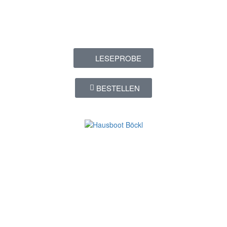
senden Ihnen das Buch gerne auf Rechnung zu.
EUR 19,– + EUR 3 (Versandanteil)
LESEPROBE
BESTELLEN
Wir beraten Sie gerne
und kompetent:
Österreich:
+43 (0)1 470 470 8
Deutschland:
+49 (0)89 40 10 10
Tschechien:
+420 774 723 775
Gut zu wissen