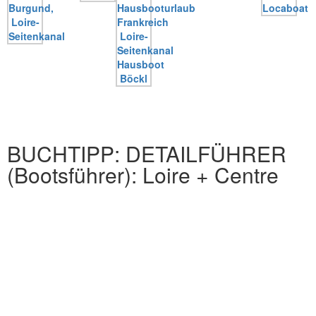
BUCHTIPP: DETAILFÜHRER
(Bootsführer): Loire + Centre
Canal du Centre, Loire-Seitenkanal,
Canal de Briare, Canal du Loing. 130 S.,
Sehenswürdigkeiten, Restaurants, Anlegeplätze,
Schleusen, Entfernungen, Einkaufsmöglichkeiten,
Kurioses, Wissenswertes, uvm. . . .
Preis: € 19,00 + € 4,– (Anteil Versand)
Bestellen können Sie direkt bei uns (Kontakt siehe ganz unten). Wir