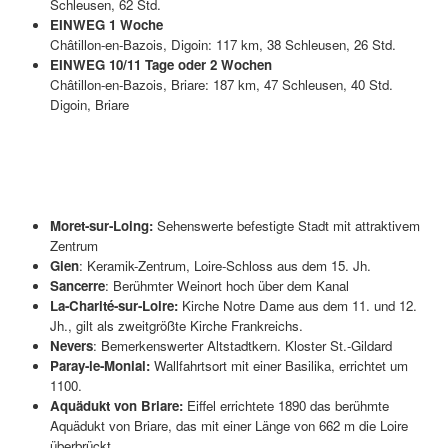
Schleusen, 62 Std.
EINWEG 1 Woche
Châtillon-en-Bazois, Digoin: 117 km, 38 Schleusen, 26 Std.
EINWEG 10/11 Tage oder 2 Wochen
Châtillon-en-Bazois, Briare: 187 km, 47 Schleusen, 40 Std.
Digoin, Briare
Highlights
Moret-sur-Loing:
Sehenswerte befestigte Stadt mit attraktivem
Zentrum
Gien
: Keramik-Zentrum, Loire-Schloss aus dem 15. Jh.
Sancerre
: Berühmter Weinort hoch über dem Kanal
La-Charité-sur-Loire:
Kirche Notre Dame aus dem 11. und 12.
Jh., gilt als zweitgrößte Kirche Frankreichs.
Nevers
: Bemerkenswerter Altstadtkern. Kloster St.-Gildard
Paray-le-Monial:
Wallfahrtsort mit einer Basilika, errichtet um
1100.
Aquädukt von Briare:
Eiffel errichtete 1890 das berühmte
Aquädukt von Briare, das mit einer Länge von 662 m die Loire
überbrückt.