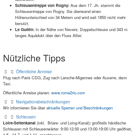
Schleusentreppe von Rogny:
Aus dem 17. Jh. stammt die
Schleusentreppe von Rogny. Sie überwand einen
Höhenunterschied von 34 Metern und wird seit 1850 nicht mehr
benutzt.
Le Guétin:
In der Nähe von Nevers; Doppelschleuse und 343 m
langes Aquädukt über den Fluss Allier.
Nützliche Tipps
Öffentliche Anreise
Flug nach Paris CDG, Zug nach Laroche-Migennes oder Auxerre, dann
Taxi.
Öffentliche Anreise planen:
www.rome2rio.com
Navigationsbeschränkungen
Wir informieren Sie über
aktuelle Sperren und Beschränkungen
Schleusen
Loire-Seitenkanal
(inkl. Briare- und Loing-Kanal)
:
großteils händische
Schleusen mit Schleusenwärter. 9:00-12:00 und 13:00-19:00 Uhr geöffnet,
1.5., 14.7. und 1.11. geschlossen.