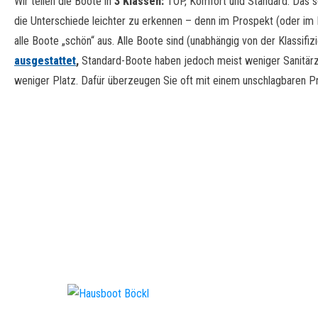
Wir teilen die Boote in
3 Klassen:
TOP, Komfort und Standard. Das sol
die Unterschiede leichter zu erkennen – denn im Prospekt (oder im 
alle Boote „schön“ aus. Alle Boote sind (unabhängig von der Klassifiz
ausgestattet
,
Standard-Boote haben jedoch meist weniger Sanitärz
weniger Platz. Dafür überzeugen Sie oft mit einem unschlagbaren Prei
Gut zu wissen