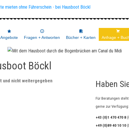
Angebote
Fragen + Antworten
Bücher + Karten
Anfrage + Buc
usboot Böckl
lt und nicht weitergegeben
Haben Si
Für Beratungen steh
gerne zur Verfügung:
+43 (0)1 470 470 8
(
+49 (0)89 40 10 10
(