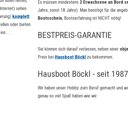
l Ihnen helfen,
Es müssen mindestens
2 Erwachsene an Bord s
Internet) sehen
Jahre, sonst 18 Jahre). Man benötigt für die ange
ierung)
komplett
Bootsschein
, Bootserfahrung ist NICHT nötig!
ellen oder bieten
s . . .
BESTPREIS-GARANTIE
Sie können sich darauf verlassen, neben einer
obje
Preis bei
Hausboot Böckl
zu bekommen.
Hausboot Böckl - seit 1987
Wir haben unser Hobby zum Beruf gemacht und wo
genau so viel Spaß haben wie wir.
Böckls Hausboot-Zeitung
Hi