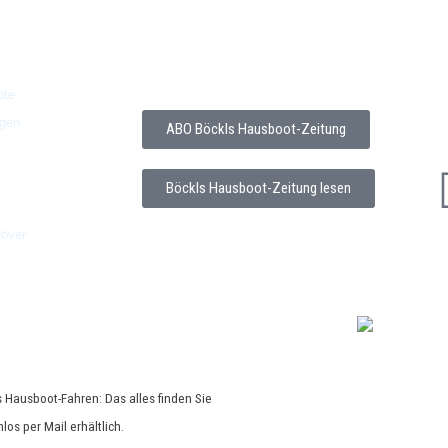
Kostenlose Hausboot-Zeitung (PDF)
Kon
abonnieren (3-4 x jährlich, Abmedlung
AG
jederzeit möglich)
Dat
ote
Im
ngen
Coo
ABO Böckls Hausboot-Zeitung
Böckls Hausboot-Zeitung lesen
növer
 Hausboot-Fahren: Das alles finden Sie
los per Mail erhältlich.