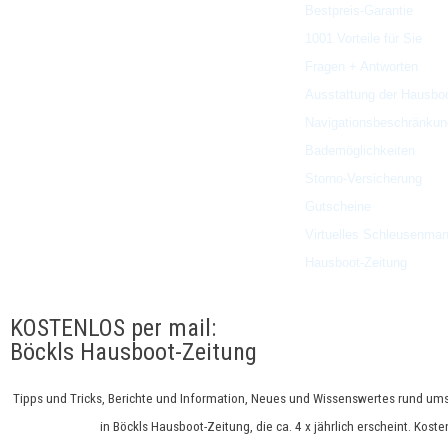
Bestpreis-Garantie
Wir beraten Sie gerne
1001 Vorteile für Sie
und kompetent:
Fragen + Antworten
Österreich:
+43 (0)1 470 470 8
Ausstattung der Hausbo
Deutschland:
+49 (0)89 40 10 10
Navigationsbeschränku
Tschechien:
+420 774 723 775
Bademöglichkeiten
Storno-
Versicherung
Gutscheine
Virtuelles Schleusenma
Hausboot-Zeitung
KOSTENLOS per mail:
Böckls Hausboot-Zeitung
Tipps und Tricks, Berichte und Information, Neues und Wissenswertes rund ums
in Böckls Hausboot-Zeitung, die ca. 4 x jährlich erscheint. Kosten