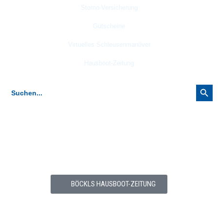
Storno-
Versicherung
Gutscheine
Virtuelles Schleusenmanöver
Hausboot-Zeitung
Search Button
Search
for:
Hausboot-Zeitung
Kostenlose Hausboot-Zeitung (PDF) abonnieren (3-4 x jährlich,
Abmedlung jederzeit möglich)
BÖCKLS HAUSBOOT-ZEITUNG