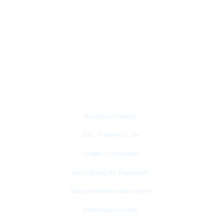
Wir beraten Sie gerne und kompetent:
Österreich:
+43 (0)1 470 470 8
Deutschland:
+49 (0)89 40 10 10
Tschechien:
+420 774 723 775
Gut zu wissen
Bestpreis-Garantie
1001 Vorteile für Sie
Fragen + Antworten
Ausstattung der Hausboote
Navigationsbeschränkungen
Bademöglichkeiten