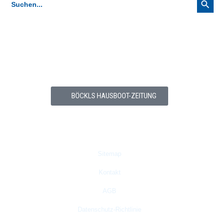
for:
Hausboot-Zeitung
Kostenlose Hausboot-Zeitung (PDF) abonnieren (3-4 x jährlich,
Abmedlung jederzeit möglich)
BÖCKLS HAUSBOOT-ZEITUNG
Hilfe
Sitemap
Kontakt
AGB
Datenschutz-Richtlinie