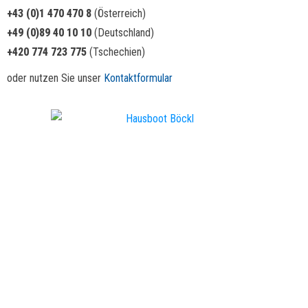
+43 (0)1 470 470 8
(Österreich)
+49 (0)89 40 10 10
(Deutschland)
+420 774 723 775
(Tschechien)
oder nutzen Sie unser
Kontaktformular
Hausboot Böckl – Seit 1987 Ihr Spezialist für Hausboot-Reisen in Europa.
Wir beraten Sie gerne und kompetent:
Österreich:
+43 (0)1 470 470 8
Deutschland:
+49 (0)89 40 10 10
Tschechien:
+420 774 723 775