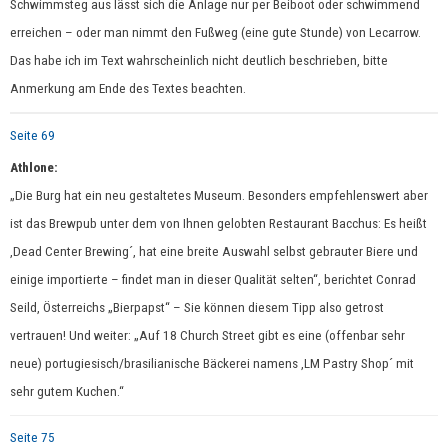
Schwimmsteg aus lässt sich die Anlage nur per Beiboot oder schwimmend
erreichen – oder man nimmt den Fußweg (eine gute Stunde) von Lecarrow.
Das habe ich im Text wahrscheinlich nicht deutlich beschrieben, bitte
Anmerkung am Ende des Textes beachten.
Seite 69
Athlone:
„Die Burg hat ein neu gestaltetes Museum. Besonders empfehlenswert aber
ist das Brewpub unter dem von Ihnen gelobten Restaurant Bacchus: Es heißt
,Dead Center Brewing´, hat
eine breite Auswahl selbst gebrauter Biere und
einige importierte – findet
man in dieser Qualität selten“, berichtet Conrad
Seild, Österreichs „Bierpapst“ – Sie können diesem Tipp also getrost
vertrauen! Und weiter: „Auf 18 Church Street gibt es eine (offenbar sehr
neue) portugiesisch/brasilianische Bäckerei namens ,LM Pastry Shop´ mit
sehr gutem Kuchen.“
Seite 75