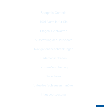
Gut zu wissen
Bestpreis-Garantie
1001 Vorteile für Sie
Fragen + Antworten
Ausstattung der Hausboote
Navigationsbeschränkungen
Bademöglichkeiten
Storno-
Versicherung
Gutscheine
Virtuelles Schleusenmanöver
Hausboot-Zeitung
Search Button
Search