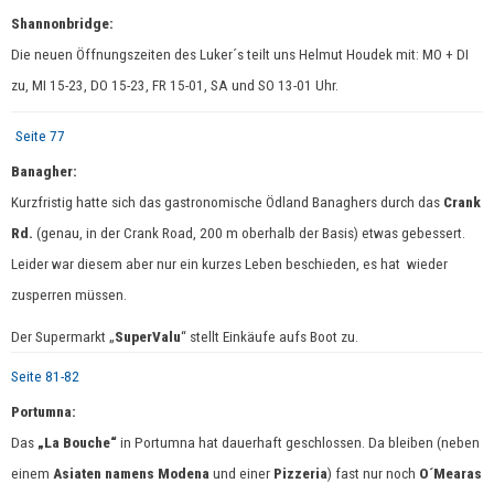
Shannonbridge:
Die neuen Öffnungszeiten des Luker´s teilt uns Helmut Houdek mit: MO + DI
zu, MI 15-23, DO 15-23, FR 15-01, SA und SO 13-01 Uhr.
Seite 77
Banagher:
Kurzfristig hatte sich das gastronomische Ödland Banaghers durch das
Crank
Rd.
(genau, in der Crank Road, 200 m oberhalb der Basis) etwas gebessert.
Leider war diesem aber nur ein kurzes Leben beschieden, es hat wieder
zusperren müssen.
Der Supermarkt „
SuperValu
“ stellt Einkäufe aufs Boot zu.
Seite 81-82
Portumna:
Das
„La Bouche“
in Portumna hat dauerhaft
geschlossen. Da bleiben (neben
einem
Asiaten namens Modena
und einer
Pizzeria
) fast nur noch
O´Mearas