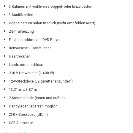
3 Kabinen mit wahlweise Doppel- oder Einzelbetten
3 Sanitärzellen
Doppelbett im Salon möglich (nicht empfehlenswert)
Zentralheizung
Flachbildschirm und DVD-Player
Bettwäsche + Handtücher
Haartrockner
Landstromanschluss
230-V-Umwandler (1.400 W)
12-V-Steckdose („Zigarettenanzünder“)
13,21 m x 3,87 m
2 Steuerstände (innen und außen)
Handyladen jederzeit möglich
230-v-Steckdose (UK/Irl)
USB-Steckdose