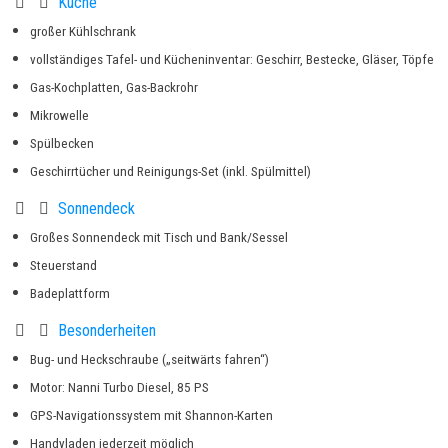
Küche
großer Kühlschrank
vollständiges Tafel- und Kücheninventar: Geschirr, Bestecke, Gläser, Töpfe
Gas-Kochplatten, Gas-Backrohr
Mikrowelle
Spülbecken
Geschirrtücher und Reinigungs-Set (inkl. Spülmittel)
Sonnendeck
Großes Sonnendeck mit Tisch und Bank/Sessel
Steuerstand
Badeplattform
Besonderheiten
Bug- und Heckschraube („seitwärts fahren“)
Motor: Nanni Turbo Diesel, 85 PS
GPS-Navigationssystem mit Shannon-Karten
Handyladen jederzeit möglich