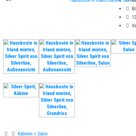
M
Bö
13
Ve
Kabinen + Salon