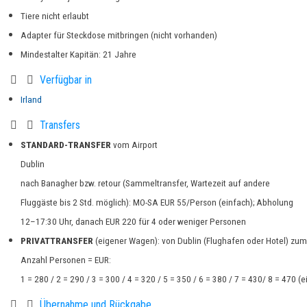
Tiere nicht erlaubt
Adapter für Steckdose mitbringen (nicht vorhanden)
Mindestalter Kapitän: 21 Jahre
Verfügbar in
Irland
Transfers
STANDARD-TRANSFER
vom Airport
Dublin
nach Banagher bzw. retour (Sammeltransfer, Wartezeit auf andere
Fluggäste bis 2 Std. möglich): MO-SA EUR 55/Person (einfach); Abholung
12–17:30 Uhr, danach EUR 220 für 4
oder weniger
Personen
PRIVATTRANSFER
(eigener Wagen): von Dublin (Flughafen oder Hotel) zu
Anzahl Personen = EUR:
1 = 280 / 2 = 290 / 3 = 300 / 4 = 320 / 5 = 350 / 6 = 380 / 7 = 430/ 8 = 470 (e
Übernahme und Rückgabe