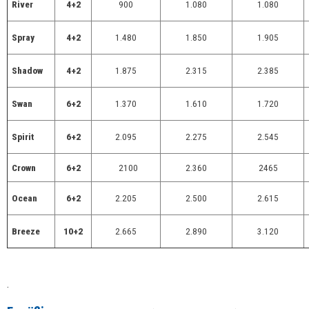
River
4+2
900
1.080
1.080
Spray
4+2
1.480
1.850
1.905
Shadow
4+2
1.875
2.315
2.385
Swan
6+2
1.370
1.610
1.720
Spirit
6+2
2.095
2.275
2.545
Crown
6+2
2100
2.360
2465
Ocean
6+2
2.205
2.500
2.615
Breeze
10+2
2.665
2.890
3.120
.