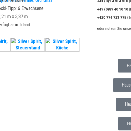
ax 8 Personen
+43 (0)1 470 470 8
(
ckl-Tipp: 6 Erwachsene
+49 (0)89 40 10 10
(
,21 m x 3,87 m
+420 774 723 775
(T
rfügbar in: Irland
oder nutzen Sie uns
Ha
Haus
Ha
H