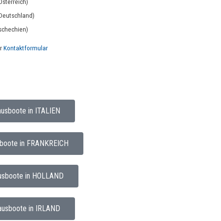
Österreich)
Deutschland)
schechien)
er
Kontaktformular
usboote in ITALIEN
boote in FRANKREICH
usboote in HOLLAND
ausboote in IRLAND