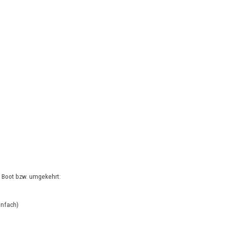
m Boot bzw. umgekehrt:
infach)