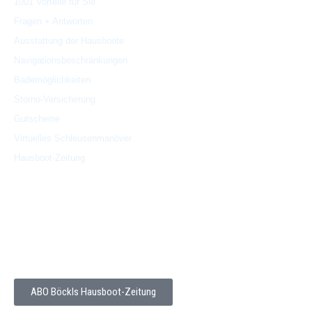
1001 Vorteile für Sie
Fragen + Antworten
Ausstattung der Hausboote
Navigationsbeschränkungen
Bademöglichkeiten
Storno-
Versicherung
Gutscheine
Virtuelles Schleusenmanöver
Hausboot-Zeitung
Böckls Hausboot-Zeitung
Kostenlose Hausboot-Zeitung (PDF) abonnieren (3-4 x jährlich,
Abmedlung jederzeit möglich)
ABO Böckls Hausboot-Zeitung