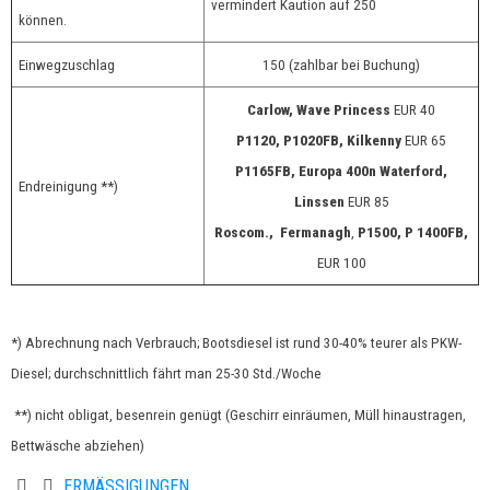
vermindert Kaution auf 250
können.
Einwegzuschlag
150 (zahlbar bei Buchung)
Carlow, Wave Princess
EUR 40
P1120, P1020FB,
Kilkenny
EUR 65
P1165FB, Europa 400n Waterford,
Endreinigung **)
Linssen
EUR 85
Roscom., Fermanagh
,
P1500, P 1400FB,
EUR 100
*) Abrechnung nach Verbrauch; Bootsdiesel ist rund 30-40% teurer als PKW-
Diesel; durchschnittlich fährt man 25-30 Std./Woche
**) nicht obligat, besenrein genügt (Geschirr einräumen, Müll hinaustragen,
Bettwäsche abziehen)
ERMÄSSIGUNGEN