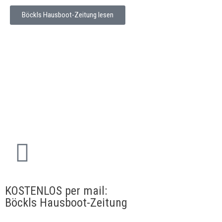
Böckls Hausboot-Zeitung lesen
Hilfe
Kontakt
AGB
Datenschutz-Richtlinie
Impressum
Cookie-Richtilinie
KOSTENLOS per mail:
Böckls Hausboot-Zeitung