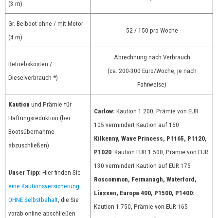
(3 m)
Gr. Beiboot ohne / mit Motor
52 / 150 pro Woche
(4 m)
Abrechnung nach Verbrauch
Betriebskosten /
(ca. 200-300 Euro/Woche, je nach
Dieselverbrauch *)
Fahrweise)
Kaution
und Prämie für
Carlow:
Kaution 1.200, Prämie von EUR
Haftungsreduktion (bei
105 vermindert Kaution auf 150
Bootsübernahme
Kilkenny, Wave Princess, P1165, P1120,
abzuschließen)
P1020
:
Kaution EUR 1.500, Prämie von EUR
130 vermindert Kaution auf EUR 175
Unser Tipp:
Hier finden Sie
Roscommon, Fermanagh, Waterford,
eine Kautionsversicherung
Linssen, Europa 400, P1500, P1400:
OHNE Selbstbehalt
, die Sie
Kaution 1.750, Prämie von EUR 165
vorab online abschließen