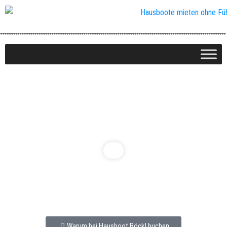
Hausboot KILKENNY
Klasse:
STANDARD
Warum bei Hausboot Böckl buchen