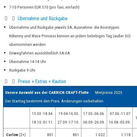
7-10 Personen EUR 570 (pro Taxi, einfach)
Übernahme und Rückgabe
Übernahme und Rückgabe jeweils SA; Ausnahme: d
ie Bootstypen
Kilkenny und Wave Princess können an jedem beliebigen Tag (außer SO)
übernommen werden
Einwegfahrten ausschließlich SA-SA
Übernahme 14-18 Uhr
Rückgabe 9 Uhr
Preise + Extras + Kaution
Unsere Auswahl aus der CARRICK-CRAFT-Flotte
Mietpreise 2025
Der Starttag bestimmt den Preis.
Änderungen vorbehalten
15.03.-18.04.
19.04-16.05.
17.05.-06.06.
07.06.-11.07
1
18.10.-01.11.
27.09.-17.10.
06.09.-26.09.
16.08.-05.09.
Carlow
(2+)
801
861
1.022
1.118