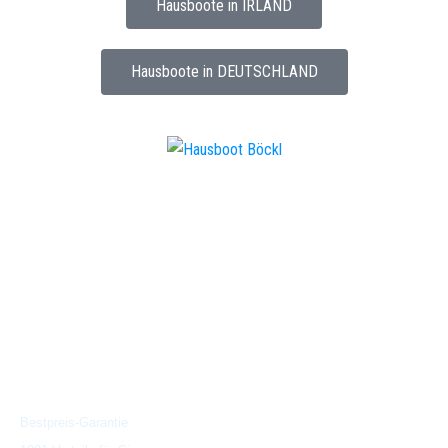
Hausboote in IRLAND
Hausboote in DEUTSCHLAND
Wir beraten Sie gerne
und kompetent:
Österreich:
+43 (0)1 470 470 8
Deutschland:
+49 (0)89 40 10 10
Tschechien:
+420 774 723 775
Gut zu wissen
Bestpreis-Garantie