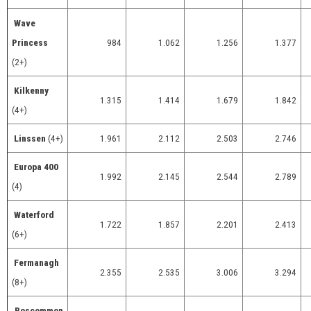
Wave
Princess
984
1.062
1.256
1.377
(2+)
Kilkenny
1.315
1.414
1.679
1.842
(4+)
Linssen
(4+)
1.961
2.112
2.503
2.746
Europa 400
1.992
2.145
2.544
2.789
(4)
Waterford
1.722
1.857
2.201
2.413
(6+)
Fermanagh
2.355
2.535
3.006
3.294
(8+)
Roscommon